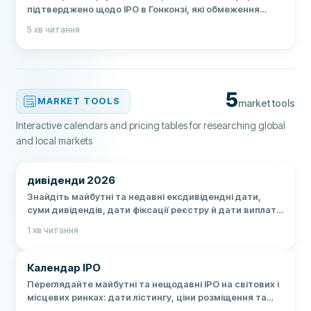
підтверджено щодо IPO в Гонконзі, які обмеження
діють для інвестора з України та що перевірити перед
5
хв читання
майбутньою купівлею.
5
MARKET TOOLS
market tools
Interactive calendars and pricing tables for researching global
and local markets
дивіденди 2026
Знайдіть майбутні та недавні ексдивідендні дати,
суми дивідендів, дати фіксації реєстру й дати виплат
для відстежуваних акцій.
1
хв читання
Календар IPO
Переглядайте майбутні та нещодавні IPO на світових і
місцевих ринках: дати лістингу, ціни розміщення та
перевірені первинні джерела.