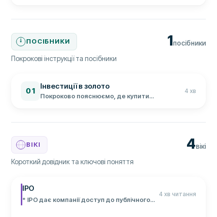
1
ПОСІБНИКИ
посібники
Покрокові інструкції та посібники
Інвестиції в золото
01
4
хв
Покроково пояснюємо, де купити
банківське золото, як перевірити ціну та які
витрати врахувати перед покупкою.
4
ВІКІ
вікі
Короткий довідник та ключові поняття
IPO
4 хв читання
* IPO дає компанії доступ до публічного
капіталу * Заявка не гарантує розподілу