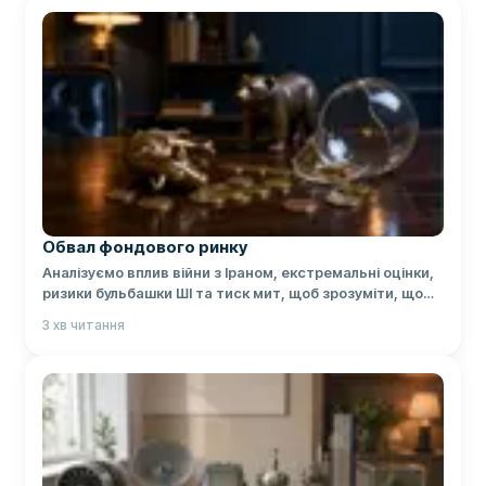
Обвал фондового ринку
Аналізуємо вплив війни з Іраном, екстремальні оцінки,
ризики бульбашки ШІ та тиск мит, щоб зрозуміти, що
може статися з Вашими інвестиціями.
3
хв читання