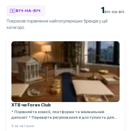
1
ВІЧ-НА-ВІЧ
віч-на-віч
VS
Покрокові порівняння найпопулярніших брендів у цій
категорії.
XTB чи Forex Club
* Порівняйте комісії, платформи та мінімальний
депозит * Перевірте регулювання й доступність для
України * Дізнайтесь, кому більше підходить кожен
6
хв читання
брокер