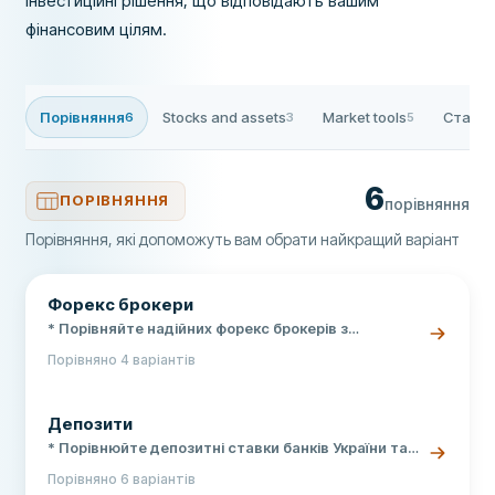
інвестиційні рішення, що відповідають вашим
фінансовим цілям.
Порівняння
Stocks and assets
Market tools
Статті
6
3
5
6
ПОРІВНЯННЯ
порівняння
Порівняння, які допоможуть вам обрати найкращий варіант
Форекс брокери
* Порівняйте надійних форекс брокерів з
ліцензіями * Оберіть брокера з найнижчими
Порівняно 4 варіантів
спредами * Почніть торгувати на Форекс безпечно
Депозити
* Порівнюйте депозитні ставки банків України та
обирайте найвигідніший вклад * 100% гарантія
Порівняно 6 варіантів
вкладів ФГВФО під час воєнного стану * Актуальні