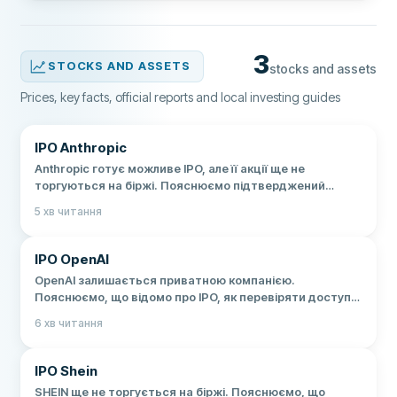
3
STOCKS AND ASSETS
stocks and assets
Prices, key facts, official reports and local investing guides
IPO Anthropic
Anthropic готує можливе IPO, але її акції ще не
торгуються на біржі. Пояснюємо підтверджений
статус, ризики та дії після лістингу.
5
хв читання
IPO OpenAI
OpenAI залишається приватною компанією.
Пояснюємо, що відомо про IPO, як перевіряти доступ з
України, податки та ризики.
6
хв читання
IPO Shein
SHEIN ще не торгується на біржі. Пояснюємо, що