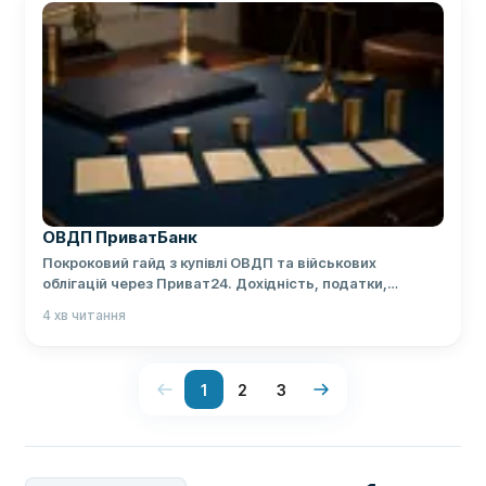
ОВДП ПриватБанк
Покроковий гайд з купівлі ОВДП та військових
облігацій через Приват24. Дохідність, податки,
порівняння з депозитом.
4
хв читання
1
2
3