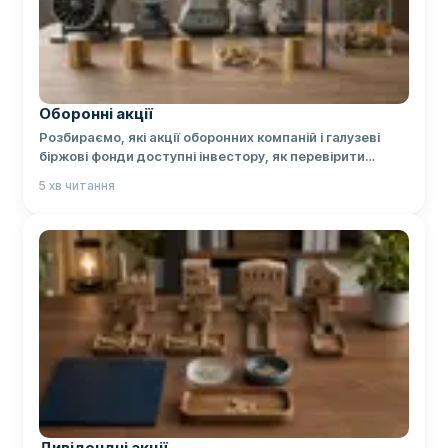
Оборонні акції
Розбираємо, які акції оборонних компаній і галузеві
біржові фонди доступні інвестору, як перевірити
бізнес та оцінити ризики.
5
хв читання
Дивідендні акції