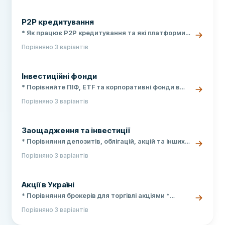
умови депозитів у гривні, доларах та євро
P2P кредитування
* Як працює P2P кредитування та які платформи
доступні * Ризики та переваги інвестицій в
Порівняно 3 варіантів
кредити * Порівняння умов для інвесторів і
позичальників
Інвестиційні фонди
* Порівняйте ПІФ, ETF та корпоративні фонди в
одному місці * Дохідність, ризики та мінімальні
Порівняно 3 варіантів
суми вкладу * Як обрати надійний фонд для
інвестицій у 2026 році
Заощадження та інвестиції
* Порівняння депозитів, облігацій, акцій та інших
інструментів * Актуальні ставки та умови
Порівняно 3 варіантів
українських банків та платформ * Практичні
поради щодо збереження грошей під час війни
Акції в Україні
* Порівняння брокерів для торгівлі акціями *
Покрокова інструкція для початківців * Актуальні
Порівняно 3 варіантів
податки та валютні обмеження