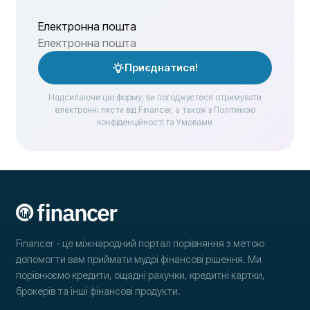
Електронна пошта
Приєднатися!
Надсилаючи цю форму, ви погоджуєтеся отримувати
електронні листи від Financer, а також з Політикою
конфіденційності та Умовами
Financer - це міжнародний портал порівняння з метою
допомогти вам приймати мудрі фінансові рішення. Ми
порівнюємо кредити, ощадні рахунки, кредитні картки,
брокерів та інші фінансові продукти.