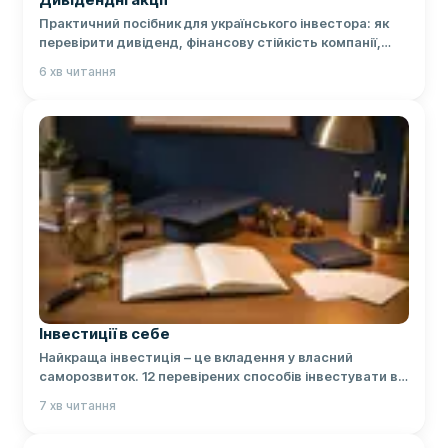
Практичний посібник для українського інвестора: як
перевірити дивіденд, фінансову стійкість компанії,
податки та валютні ризики.
6
хв читання
Інвестиції в себе
Найкраща інвестиція – це вкладення у власний
саморозвиток. 12 перевірених способів інвестувати в
себе, щоб підвищити якість життя та збільшити дохід.
7
хв читання