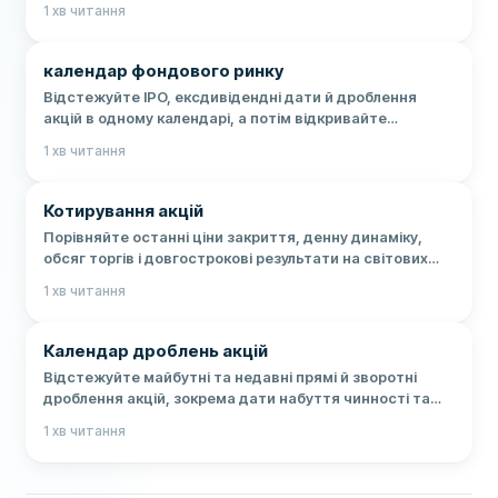
1
хв читання
календар фондового ринку
Відстежуйте IPO, ексдивідендні дати й дроблення
акцій в одному календарі, а потім відкривайте
тематичний календар для докладнішої інформації про
1
хв читання
події.
Котирування акцій
Порівняйте останні ціни закриття, денну динаміку,
обсяг торгів і довгострокові результати на світових
фондових ринках.
1
хв читання
Календар дроблень акцій
Відстежуйте майбутні та недавні прямі й зворотні
дроблення акцій, зокрема дати набуття чинності та
коефіцієнти дроблення.
1
хв читання