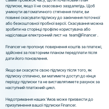
самий проміжок часу, що й початковий план
підписки, якщо її не скасовано заздалегідь. Щоб
уникнути автоматичного стягнення плати, ви
повинні скасувати підписку до закінчення поточної
або безкоштовної пробної версії. Скасування можна
зробити на сторінці профілю користувача або
надіславши електронний лист на team@Financer .
Financer не пропонує повернення коштів за платежі,
здійснені за повторним планом передплати після
дати його поновлення.
Якщо ви скасуєте свою підписку після того, як
підписку сплачено, ви матимете доступ до кінця
періоду підписки та не виставлятимете рахунок за
наступний платіжний цикл.
Недотримання наших Умов може призвести до
призупинення вашої підписки Financer.