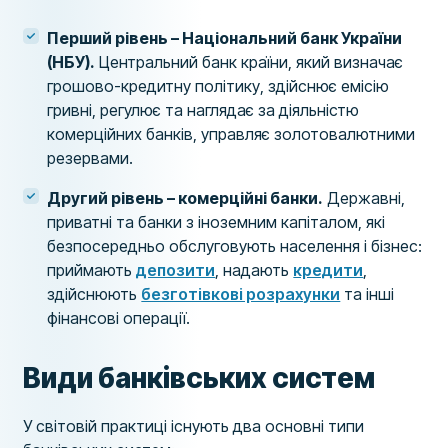
Перший рівень – Національний банк України
(НБУ).
Центральний банк країни, який визначає
грошово-кредитну політику, здійснює емісію
гривні, регулює та наглядає за діяльністю
комерційних банків, управляє золотовалютними
резервами.
Другий рівень – комерційні банки.
Державні,
приватні та банки з іноземним капіталом, які
безпосередньо обслуговують населення і бізнес:
приймають
депозити
, надають
кредити
,
здійснюють
безготівкові розрахунки
та інші
фінансові операції.
Види банківських систем
У світовій практиці існують два основні типи