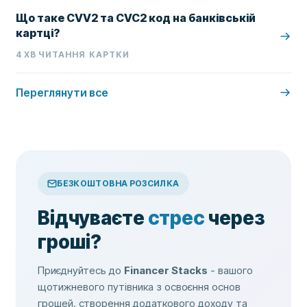
Що таке CVV2 та CVC2 код на банківській
картці?
4
ХВ ЧИТАННЯ
КАРТКИ
Переглянути все
БЕЗКОШТОВНА РОЗСИЛКА
Відчуваєте
стрес
через
гроші?
Приєднуйтесь до
Financer Stacks
- вашого
щотижневого путівника з освоєння основ
грошей, створення додаткового доходу та