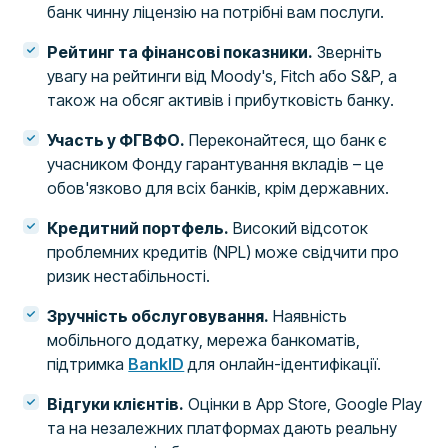
банк чинну ліцензію на потрібні вам послуги.
Рейтинг та фінансові показники.
Зверніть
увагу на рейтинги від Moody's, Fitch або S&P, а
також на обсяг активів і прибутковість банку.
Участь у ФГВФО.
Переконайтеся, що банк є
учасником Фонду гарантування вкладів – це
обов'язково для всіх банків, крім державних.
Кредитний портфель.
Високий відсоток
проблемних кредитів (NPL) може свідчити про
ризик нестабільності.
Зручність обслуговування.
Наявність
мобільного додатку, мережа банкоматів,
підтримка
BankID
для онлайн-ідентифікації.
Відгуки клієнтів.
Оцінки в App Store, Google Play
та на незалежних платформах дають реальну