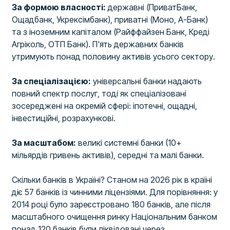
За формою власності:
державні (ПриватБанк,
Ощадбанк, Укрексімбанк), приватні (Моно, А-Банк)
та з іноземним капіталом (Райффайзен Банк, Креді
Агріколь, ОТП Банк). П'ять державних банків
утримують понад половину активів усього сектору.
За спеціалізацією:
універсальні банки надають
повний спектр послуг, тоді як спеціалізовані
зосереджені на окремій сфері: іпотечні, ощадні,
інвестиційні, розрахункові.
За масштабом:
великі системні банки (10+
мільярдів гривень активів), середні та малі банки.
Скільки банків в Україні? Станом на 2026 рік в країні
діє 57 банків із чинними ліцензіями. Для порівняння: у
2014 році було зареєстровано 180 банків, але після
масштабного очищення ринку Національним банком
понад 120 банків були ліквідовані через