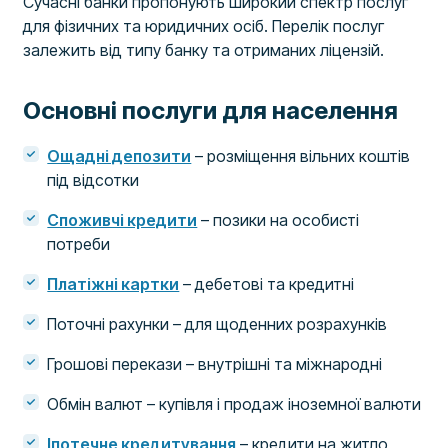
Сучасні банки пропонують широкий спектр послуг
для фізичних та юридичних осіб. Перелік послуг
залежить від типу банку та отриманих ліцензій.
Основні послуги для населення
Ощадні депозити
– розміщення вільних коштів
під відсотки
Споживчі кредити
– позики на особисті
потреби
Платіжні картки
– дебетові та кредитні
Поточні рахунки – для щоденних розрахунків
Грошові перекази – внутрішні та міжнародні
Обмін валют – купівля і продаж іноземної валюти
Іпотечне кредитування
– кредити на житло