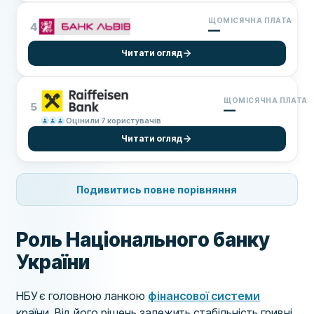
ЩОМІСЯЧНА ПЛАТА
4
—
Читати огляд
ЩОМІСЯЧНА ПЛАТА
5
—
Оцінили 7 користувачів
Читати огляд
Подивитись повне порівняння
Роль Національного банку
України
НБУ є головною ланкою
фінансової системи
країни. Від його рішень залежить стабільність гривні,