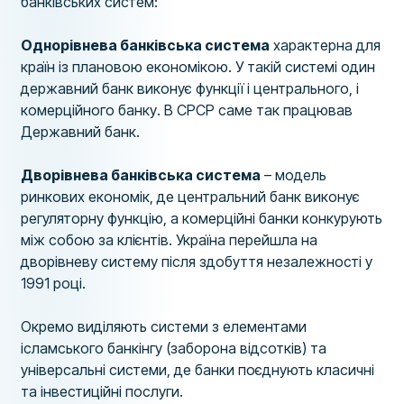
банківських систем:
Однорівнева банківська система
характерна для
країн із плановою економікою. У такій системі один
державний банк виконує функції і центрального, і
комерційного банку. В СРСР саме так працював
Державний банк.
Дворівнева банківська система
– модель
ринкових економік, де центральний банк виконує
регуляторну функцію, а комерційні банки конкурують
між собою за клієнтів. Україна перейшла на
дворівневу систему після здобуття незалежності у
1991 році.
Окремо виділяють системи з елементами
ісламського банкінгу (заборона відсотків) та
універсальні системи, де банки поєднують класичні
та інвестиційні послуги.