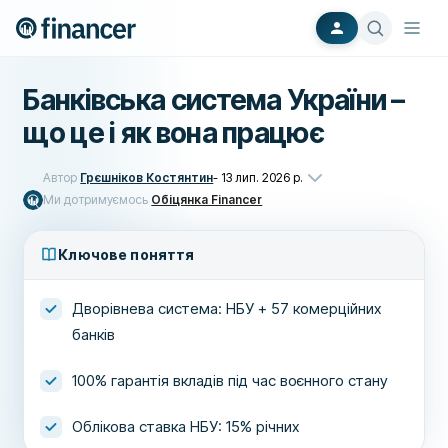
Банківська система України –
що це і як вона працює
Автор
Грєшніков Костянтин
-
13 лип. 2026 р.
Ми дотримуємось
Обіцянка Financer
Ключове поняття
Дворівнева система: НБУ + 57 комерційних
банків
100% гарантія вкладів під час воєнного стану
Облікова ставка НБУ: 15% річних