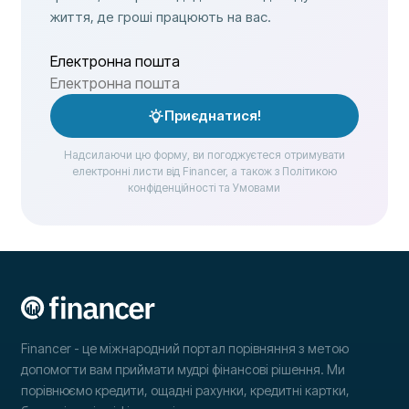
життя, де гроші працюють на вас.
Електронна пошта
Приєднатися!
Надсилаючи цю форму, ви погоджуєтеся отримувати
електронні листи від Financer, а також з Політикою
конфіденційності та Умовами
Financer - це міжнародний портал порівняння з метою
допомогти вам приймати мудрі фінансові рішення. Ми
порівнюємо кредити, ощадні рахунки, кредитні картки,