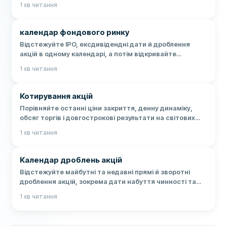
1
хв читання
календар фондового ринку
Відстежуйте IPO, ексдивідендні дати й дроблення
акцій в одному календарі, а потім відкривайте
тематичний календар для докладнішої інформації про
1
хв читання
події.
Котирування акцій
Порівняйте останні ціни закриття, денну динаміку,
обсяг торгів і довгострокові результати на світових
фондових ринках.
1
хв читання
Календар дроблень акцій
Відстежуйте майбутні та недавні прямі й зворотні
дроблення акцій, зокрема дати набуття чинності та
коефіцієнти дроблення.
1
хв читання