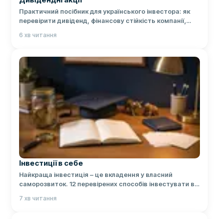
Практичний посібник для українського інвестора: як
перевірити дивіденд, фінансову стійкість компанії,
податки та валютні ризики.
6
хв читання
Інвестиції в себе
Найкраща інвестиція – це вкладення у власний
саморозвиток. 12 перевірених способів інвестувати в
себе, щоб підвищити якість життя та збільшити дохід.
7
хв читання