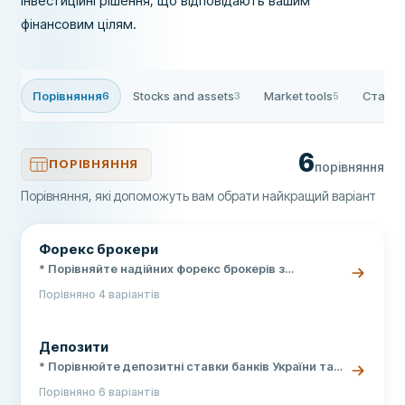
інвестиційні рішення, що відповідають вашим
фінансовим цілям.
Порівняння
Stocks and assets
Market tools
Статті
6
3
5
6
ПОРІВНЯННЯ
порівняння
Порівняння, які допоможуть вам обрати найкращий варіант
Форекс брокери
* Порівняйте надійних форекс брокерів з
ліцензіями * Оберіть брокера з найнижчими
Порівняно 4 варіантів
спредами * Почніть торгувати на Форекс безпечно
Депозити
* Порівнюйте депозитні ставки банків України та
обирайте найвигідніший вклад * 100% гарантія
Порівняно 6 варіантів
вкладів ФГВФО під час воєнного стану * Актуальні