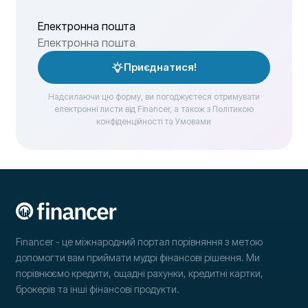
Електронна пошта
Приєднатися!
Надсилаючи цю форму, ви погоджуєтеся отримувати
електронні листи від Financer, а також з Політикою
конфіденційності та Умовами
Financer - це міжнародний портал порівняння з метою
допомогти вам приймати мудрі фінансові рішення. Ми
порівнюємо кредити, ощадні рахунки, кредитні картки,
брокерів та інші фінансові продукти.