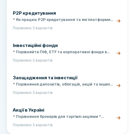
умови депозитів у гривні, доларах та євро
P2P кредитування
* Як працює P2P кредитування та які платформи
доступні * Ризики та переваги інвестицій в
Порівняно 3 варіантів
кредити * Порівняння умов для інвесторів і
позичальників
Інвестиційні фонди
* Порівняйте ПІФ, ETF та корпоративні фонди в
одному місці * Дохідність, ризики та мінімальні
Порівняно 3 варіантів
суми вкладу * Як обрати надійний фонд для
інвестицій у 2026 році
Заощадження та інвестиції
* Порівняння депозитів, облігацій, акцій та інших
інструментів * Актуальні ставки та умови
Порівняно 3 варіантів
українських банків та платформ * Практичні
поради щодо збереження грошей під час війни
Акції в Україні
* Порівняння брокерів для торгівлі акціями *
Покрокова інструкція для початківців * Актуальні
Порівняно 3 варіантів
податки та валютні обмеження