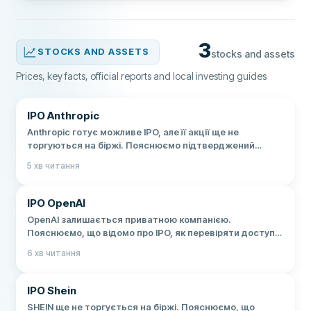
3
STOCKS AND ASSETS
stocks and assets
Prices, key facts, official reports and local investing guides
IPO Anthropic
Anthropic готує можливе IPO, але її акції ще не
торгуються на біржі. Пояснюємо підтверджений
статус, ризики та дії після лістингу.
5
хв читання
IPO OpenAI
OpenAI залишається приватною компанією.
Пояснюємо, що відомо про IPO, як перевіряти доступ з
України, податки та ризики.
6
хв читання
IPO Shein
SHEIN ще не торгується на біржі. Пояснюємо, що