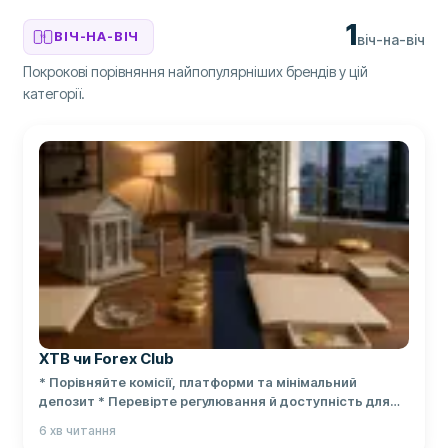
1
ВІЧ-НА-ВІЧ
віч-на-віч
VS
Покрокові порівняння найпопулярніших брендів у цій
категорії.
XTB чи Forex Club
* Порівняйте комісії, платформи та мінімальний
депозит * Перевірте регулювання й доступність для
України * Дізнайтесь, кому більше підходить кожен
6
хв читання
брокер