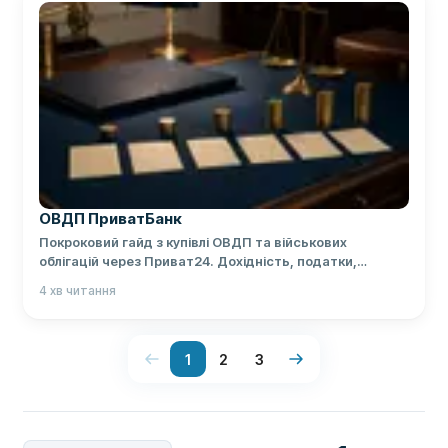
ОВДП ПриватБанк
Покроковий гайд з купівлі ОВДП та військових
облігацій через Приват24. Дохідність, податки,
порівняння з депозитом.
4
хв читання
1
2
3