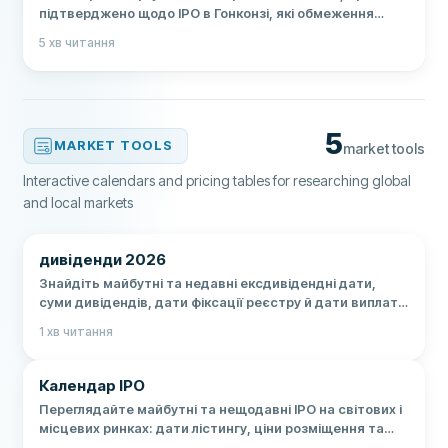
підтверджено щодо IPO в Гонконзі, які обмеження
діють для інвестора з України та що перевірити перед
5
хв читання
майбутньою купівлею.
5
MARKET TOOLS
market tools
Interactive calendars and pricing tables for researching global
and local markets
дивіденди 2026
Знайдіть майбутні та недавні ексдивідендні дати,
суми дивідендів, дати фіксації реєстру й дати виплат
для відстежуваних акцій.
1
хв читання
Календар IPO
Переглядайте майбутні та нещодавні IPO на світових і
місцевих ринках: дати лістингу, ціни розміщення та
перевірені первинні джерела.