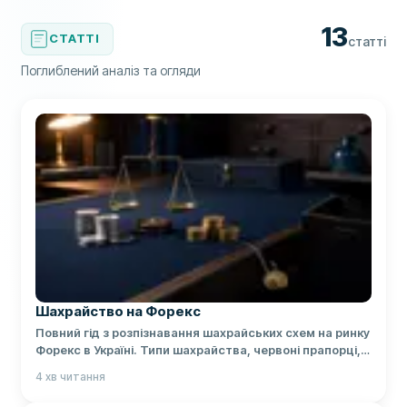
13
СТАТТІ
статті
Поглиблений аналіз та огляди
Шахрайство на Форекс
Повний гід з розпізнавання шахрайських схем на ринку
Форекс в Україні. Типи шахрайства, червоні прапорці,
перевірка брокерів через НКЦПФР та НБУ, поради
4
хв читання
щодо захисту коштів.