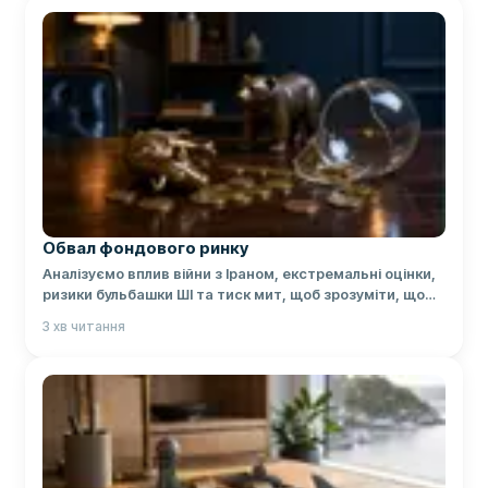
Обвал фондового ринку
Аналізуємо вплив війни з Іраном, екстремальні оцінки,
ризики бульбашки ШІ та тиск мит, щоб зрозуміти, що
може статися з Вашими інвестиціями.
3
хв читання