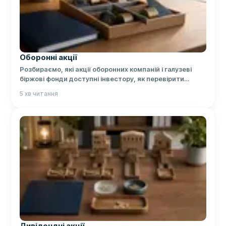
Оборонні акції
Розбираємо, які акції оборонних компаній і галузеві
біржові фонди доступні інвестору, як перевірити
бізнес та оцінити ризики.
5
хв читання
Дивідендні акції