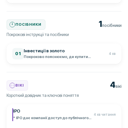
1
ПОСІБНИКИ
посібники
Покрокові інструкції та посібники
Інвестиції в золото
01
4
хв
Покроково пояснюємо, де купити
банківське золото, як перевірити ціну та які
витрати врахувати перед покупкою.
4
ВІКІ
вікі
Короткий довідник та ключові поняття
IPO
4 хв читання
* IPO дає компанії доступ до публічного
капіталу * Заявка не гарантує розподілу