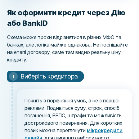
Як оформити кредит через Дію
або BankID
Схема може трохи відрізнятися в різних МФО та
банках, але логіка майже однакова. Не поспішайте
на етапі договору, саме там видно реальну ціну
кредиту.
Виберіть кредитора
Почніть з порівняння умов, а не з першої
реклами. Подивіться суму, строк, спосіб
погашення, РРПС, штрафи та можливість
дострокового повернення. Для коротких
позик можна переглянути
мікрокредити
онлайн
, для ширшого вибору варто