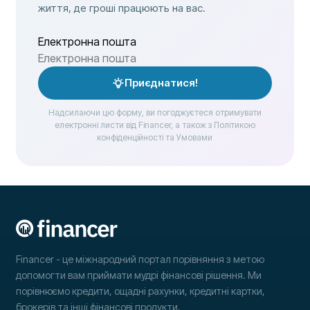
життя, де гроші працюють на вас.
Електронна пошта
Приєднатися!
Надсилаючи цю форму, ви погоджуєтеся отримувати
електронні листи від Financer, а також з Політикою
конфіденційності та Умовами
Financer - це міжнародний портал порівняння з метою
допомогти вам приймати мудрі фінансові рішення. Ми
порівнюємо кредити, ощадні рахунки, кредитні картки,
брокерів та інші фінансові продукти.