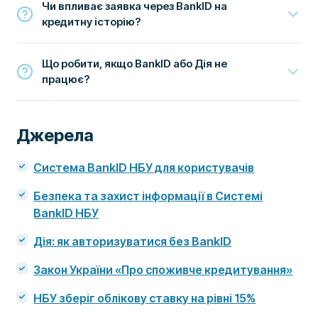
Чи впливає заявка через BankID на
кредитну історію?
Що робити, якщо BankID або Дія не
працює?
Джерела
Система BankID НБУ для користувачів
Безпека та захист інформації в Системі
BankID НБУ
Дія: як авторизуватися без BankID
Закон України «Про споживче кредитування»
НБУ зберіг облікову ставку на рівні 15%