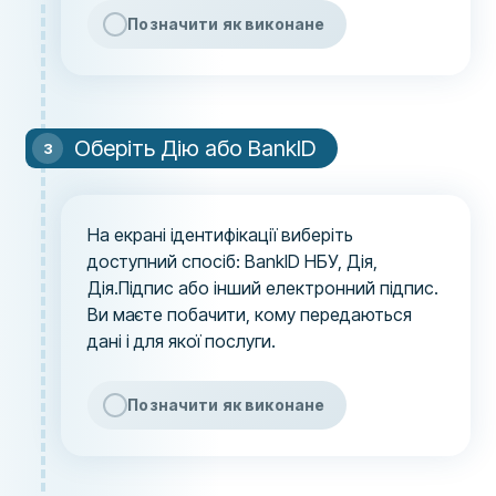
Позначити як виконане
Оберіть Дію або BankID
На екрані ідентифікації виберіть
доступний спосіб: BankID НБУ, Дія,
Дія.Підпис або інший електронний підпис.
Ви маєте побачити, кому передаються
дані і для якої послуги.
Позначити як виконане