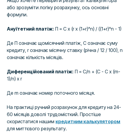
Якщо хочете перевірити результат калькулятора
або зрозуміти логіку розрахунку, ось основні
формули.
Ануїтетний платіж:
П = С x (r x (1+r)^n) / ((1+r)^n - 1)
Де П означає щомісячний платіж, С означає суму
кредиту, r означає місячну ставку (річна / 12 / 100), n
означає кількість місяців.
Диференційований платіж:
П = С/n + (С - С x (m-
1)/n) x r
Де m означає номер поточного місяця.
На практиці ручний розрахунок для кредиту на 24-
60 місяців доволі трудомісткий. Простіше
скористатися нашим
кредитним калькулятором
для миттєвого результату.