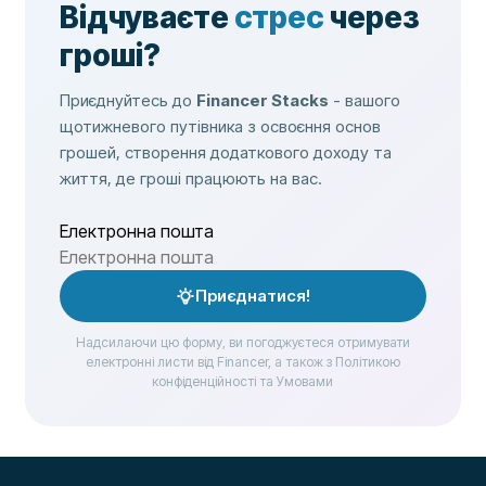
Відчуваєте
стрес
через
гроші?
Приєднуйтесь до
Financer Stacks
- вашого
щотижневого путівника з освоєння основ
грошей, створення додаткового доходу та
життя, де гроші працюють на вас.
Електронна пошта
Приєднатися!
Надсилаючи цю форму, ви погоджуєтеся отримувати
електронні листи від Financer, а також з Політикою
конфіденційності та Умовами