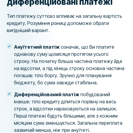
диференційовані платежі
Тип платежу суттєво впливає на загальну вартість
кредиту. Розуміння різниці допоможе обрати
вигідніший варіант.
Ануїтетний платіж
означає, що Ви платите
однакову суму щомісяця протягом усього
строку. На початку більша частина платежу йде
на відсотки, а під кінець строку основна частина
погашає тіло боргу. Зручно для планування
бюджету, бо сума завжди стабільна.
Диференційований платіж
побудований
інакше: тіло кредиту ділиться порівну на весь
строк, а відсотки нараховуються на залишок.
Перші платежі будуть більшими, але з кожним
місяцем сума зменшується. Загальна переплата
зазвичай менша, ніж при ануїтеті.