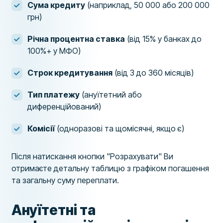
Сума кредиту
(наприклад, 50 000 або 200 000
грн)
Річна процентна ставка
(від 15% у банках до
100%+ у МФО)
Строк кредитування
(від 3 до 360 місяців)
Тип платежу
(ануїтетний або
диференційований)
Комісії
(одноразові та щомісячні, якщо є)
Після натискання кнопки "Розрахувати" Ви
отримаєте детальну таблицю з графіком погашення
та загальну суму переплати.
Ануїтетні та