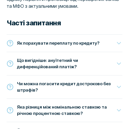
та МФО з актуальними умовами.
Часті запитання
Як порахувати переплату по кредиту?
Що вигідніше: ануїтетний чи
диференційований платіж?
Чи можна погасити кредит достроково без
штрафів?
Яка різниця між номінальною ставкою та
річною процентною ставкою?