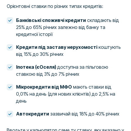
Орієнтовні ставки по різних типах кредитів:
Банківські споживчі кредити
складають від
25% до 65% річних залежно від банку та
кредитної історії
Кредити під заставу нерухомості
коштують
від 15% до 30% річних
Іпотека (єОселя)
доступна за пільговою
ставкою від 3% до 7% річних
Мікрокредити від МФО
мають ставки від
0,01% на день (для нових клієнтів) до 2,5% на
день
Автокредити
зазвичай від 18% до 40% річних
Вводьте у калькулятор саме ту ставку, яку вказано у