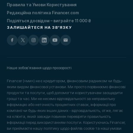
Правила та Умови Користування
Редакційна політика Financer.com
Поділіться досвідом – виграйте 11 000 ₴
ЗАЛИШАЙТЕСЯ НА ЗВ'ЯЗКУ
Наше зобов'язання щодо прозорості
Financer («ми») не є кредитором, фінансовим радником чи будь-
яким видом фінансової установи. Ми просто порівнюємо фінансові
продукти та послуги, щоб допомогти користувачам заощадити
гроші та час. Ми не несемо відповідальності за неправильну
інформацію або неточність процентних ставок, інформації про
компанії чи будь-яких інших даних - відповідальність, отже, лягає
на клієнта, який завжди повинен перевіряти правильність
інформації перед використанням послуги. Користуючись Financer,
ви приймаєте нашу політику щодо файлів cookie та наші умови