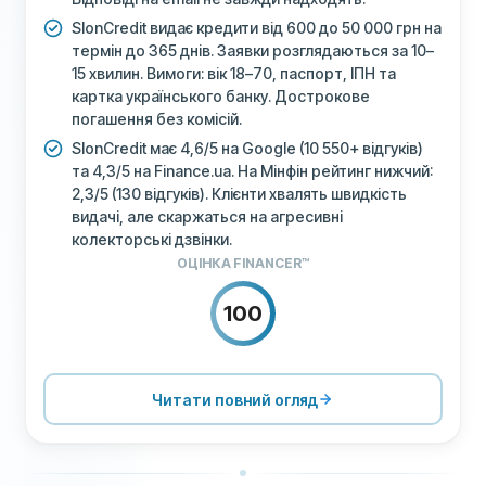
SlonCredit видає кредити від 600 до 50 000 грн на
термін до 365 днів. Заявки розглядаються за 10–
15 хвилин. Вимоги: вік 18–70, паспорт, ІПН та
картка українського банку. Дострокове
погашення без комісій.
SlonCredit має 4,6/5 на Google (10 550+ відгуків)
та 4,3/5 на Finance.ua. На Мінфін рейтинг нижчий:
2,3/5 (130 відгуків). Клієнти хвалять швидкість
видачі, але скаржаться на агресивні
колекторські дзвінки.
ОЦІНКА FINANCER™
100
ЦІНОУТВОРЕННЯ
100
ПІДТРИМКА
100
Читати повний огляд
УМОВИ
100