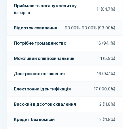
Виплати у вихідні
Так
Комісія за видачу
20% від суми кредиту
Приймають погану кредитну
11 (64.7%)
історію
ВИМОГИ
Подовження кредиту
Ні
Мінімальний вік
18
Дострокове погашення
Так
Відсоток схвалення
93.00%-93.00% (93.00%)
Мінімальний дохід
0 ₴
Оплата протягом 24 годин
Так
Потрібне громадянство
16 (94.1%)
Потрібен національний банк
Так
Кредитний брокер
Ні
Потрібен національний номер телефону
Так
Можливий співпозичальник
1 (5.9%)
Кредит без комісій
Ні
Потрібне громадянство
Так
ДОДАТКОВІ ПОЛЯ
Дострокове погашення
16 (94.1%)
Електронна ідентифікація
Так
Високий відсоток схвалення
Ні
Електронна ідентифікація
17 (100.0%)
ФУНКЦІЇ
Рекомендована компанія
Так
Можливий співпозичальник
Так
Високий відсоток схвалення
2 (11.8%)
Період скасування
Більше про цю компанію
Так
Кредит без комісій
2 (11.8%)
Приймають погану кредитну історію
Так