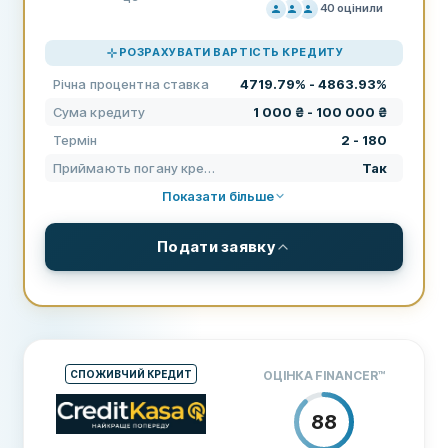
40
оцінили
ЦІНОУТВОРЕННЯ
100
РОЗРАХУВАТИ ВАРТІСТЬ КРЕДИТУ
ПІДТРИМКА
80
Річна процентна ставка
4719.79% - 4863.93%
УМОВИ
100
Сума кредиту
1 000 ₴ - 100 000 ₴
ДОСВІД
97
Термін
2 - 180
Приймають погану кредитну історію
Так
Показати більше
Подати заявку
УМОВИ ТА КОМІСІЇ
Сума кредиту
1 000 ₴ - 100 000 ₴
Термін
2 - 180
СПОЖИВЧИЙ КРЕДИТ
ОЦІНКА FINANCER
™
Річна процентна ставка
4719.79% - 4863.93%
88
ВИМОГИ