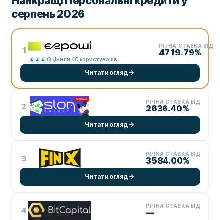
Найкращі Персональні кредити у
серпень 2026
РІЧНА СТАВКА ВІД
1
4719.79%
Оцінили 40 користувачів
Читати огляд
РІЧНА СТАВКА ВІД
2
2636.40%
Читати огляд
РІЧНА СТАВКА ВІД
3
3584.00%
Читати огляд
РІЧНА СТАВКА ВІД
4
—