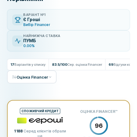
ВАРІАНТ №1
Є Гроші
Вибір Financer
НАЙНИЖЧА СТАВКА
ПУМБ
0.00%
17
Варіантів у списку
83.5/100
Сер. оцінка Financer
69
Відгуки кори
Оцінка Financer
СПОЖИВЧИЙ КРЕДИТ
ОЦІНКА FINANCER
™
96
1 188
Серед клієнтів обрали
це