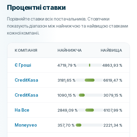
Процентні ставки
Порівняйте ставки всіх постачальників. Стовпчики
показують діапазон між найнижчою та найвищою ставками
кожної компанії.
КОМПАНІЯ
НАЙНИЖЧА
НАЙВИЩА
Є Гроші
4719,79
%
4863,93
%
CreditKasa
3181,65
%
6619,47
%
CreditKasa
1090,15
%
3079,15
%
На Все
2849,09
%
6107,99
%
Moneyveo
357,70
%
2221,34
%