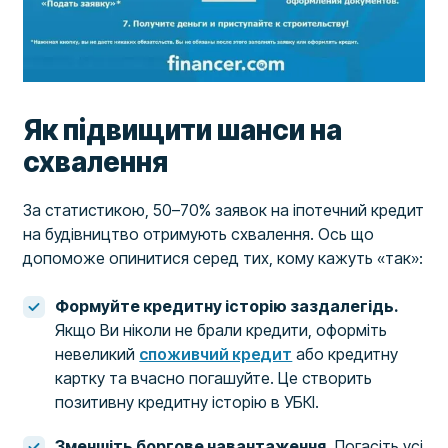
Як підвищити шанси на
схвалення
За статистикою, 50–70% заявок на іпотечний кредит
на будівництво отримують схвалення. Ось що
допоможе опинитися серед тих, кому кажуть «так»:
Формуйте кредитну історію заздалегідь.
Якщо Ви ніколи не брали кредити, оформіть
невеликий
споживчий кредит
або кредитну
картку та вчасно погашуйте. Це створить
позитивну кредитну історію в УБКІ.
Зменшіть боргове навантаження.
Погасіть усі