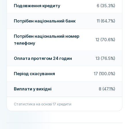
Виплати у вихідні
Так
Подовження кредиту
6 (35.3%)
Подовження кредиту
Ні
Потрібен національний банк
11 (64.7%)
Дострокове погашення
Так
Потрібен національний номер
Оплата протягом 24 годин
Так
12 (70.6%)
телефону
Кредитний брокер
Ні
Оплата протягом 24 годин
13 (76.5%)
Кредит без комісій
Ні
ДОДАТКОВІ ПОЛЯ
Період скасування
17 (100.0%)
Високий відсоток схвалення
Ні
Виплати у вихідні
8 (47.1%)
Рекомендована компанія
Так
Статистика на основі
17
кредити
Більше про цю компанію