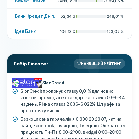
Бізнес Позика
6914,65
%
7009,65
%
Банк Кредит Дніпро
52,34
%
248,61
%
Ідея Банк
106,13
%
123,07
%
Вибір Financer
НАЙВИЩИЙ РЕЙТИНГ
SlonCredit
SlonCredit пропонує ставку 0,01% для нових
клієнтів (промо), але стандартна ставка 0,96–3%
на день. Річна ставка 2 636–6 022%. Штрафи за
прострочку високі.
Безкоштовна гаряча лінія 0 800 20 28 87, чат на
сайті, Facebook, Instagram, Telegram. Оператори
працюють Пн–Пт 8:00–21:00, вихідні 8:00–20:00.
Відповіді на email не завжди надходять.