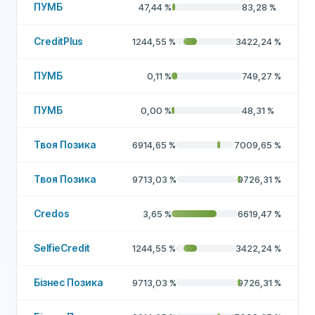
ПУМБ
47,44
%
83,28
%
CreditPlus
1244,55
%
3422,24
%
ПУМБ
0,11
%
749,27
%
ПУМБ
0,00
%
48,31
%
Твоя Позика
6914,65
%
7009,65
%
Твоя Позика
9713,03
%
9726,31
%
Credos
3,65
%
6619,47
%
SelfieCredit
1244,55
%
3422,24
%
Бізнес Позика
9713,03
%
9726,31
%