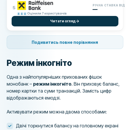
РІЧНА СТАВКА ВІД
5
—
Оцінили 7 користувачів
Читати огляд
Подивитись повне порівняння
Режим інкогніто
Одна з найпопулярніших прихованих фішок
монобанк –
режим інкогніто
. Він приховує баланс,
номер картки та суми транзакцій. Замість цифр
відображаються емодзі.
Активувати режим можна двома способами:
Двічі торкнутися балансу на головному екрані