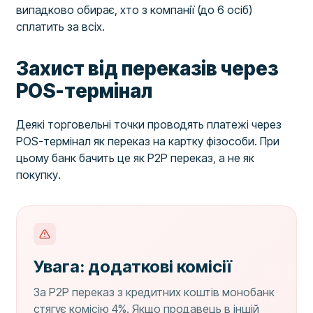
випадково обирає, хто з компанії (до 6 осіб)
сплатить за всіх.
Захист від переказів через
POS-термінал
Деякі торговельні точки проводять платежі через
POS-термінал як переказ на картку фізособи. При
цьому банк бачить це як P2P переказ, а не як
покупку.
Увага: додаткові комісії
За P2P переказ з кредитних коштів монобанк
стягує комісію 4%. Якщо продавець в іншій