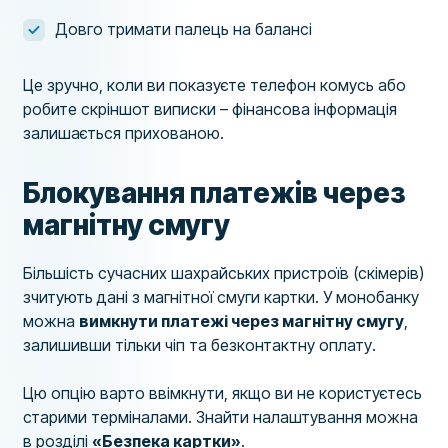
Довго тримати палець на балансі
Це зручно, коли ви показуєте телефон комусь або
робите скріншот виписки – фінансова інформація
залишається прихованою.
Блокування платежів через
магнітну смугу
Більшість сучасних шахрайських пристроїв (скімерів)
зчитують дані з магнітної смуги картки. У монобанку
можна
вимкнути платежі через магнітну смугу
,
залишивши тільки чіп та безконтактну оплату.
Цю опцію варто ввімкнути, якщо ви не користуєтесь
старими терміналами. Знайти налаштування можна
в розділі
«Безпека картки»
.