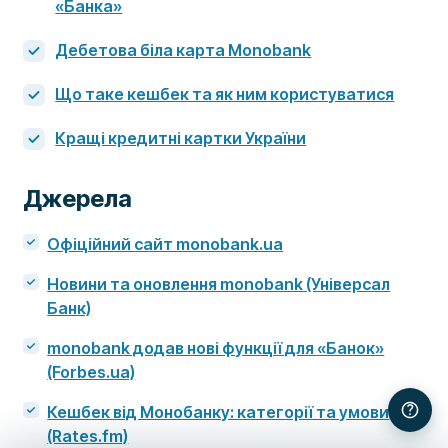
«Банка»
Дебетова біла карта Monobank
Що таке кешбек та як ним користуватися
Кращі кредитні картки України
Джерела
Офіційний сайт monobank.ua
Новини та оновлення monobank (Універсал
Банк)
monobank додав нові функції для «Банок»
(Forbes.ua)
Кешбек від Монобанку: категорії та умови
(Rates.fm)