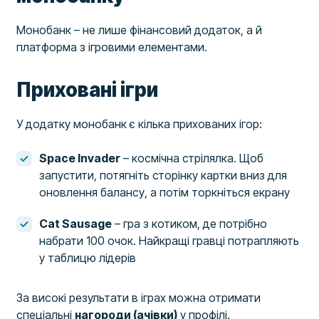
Монобанк – не лише фінансовий додаток, а й
платформа з ігровими елементами.
Приховані ігри
У додатку монобанк є кілька прихованих ігор:
Space Invader
– космічна стрілялка. Щоб
запустити, потягніть сторінку картки вниз для
оновлення балансу, а потім торкніться екрану
Cat Sausage
– гра з котиком, де потрібно
набрати 100 очок. Найкращі гравці потрапляють
у таблицю лідерів
За високі результати в іграх можна отримати
спеціальні
нагороди (ачівки)
у профілі.