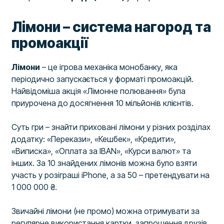
Лімони – система нагород та
промоакції
Лімони
– це ігрова механіка монобанку, яка
періодично запускається у форматі промоакцій.
Найвідоміша акція «Лімонне полювання» була
приурочена до досягнення 10 мільйонів клієнтів.
Суть гри – знайти приховані лімони у різних розділах
додатку: «Перекази», «Кешбек», «Кредити»,
«Виписка», «Оплата за IBAN», «Курси валют» та
інших. За 10 знайдених лімонів можна було взяти
участь у розіграші iPhone, а за 50 – претендувати на
1 000 000 ₴.
Звичайні лімони (не промо) можна отримувати за
регулярне використання картки, запрошення друзів