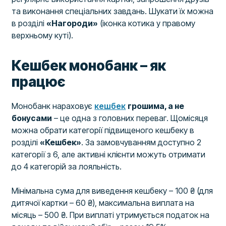
та виконання спеціальних завдань. Шукати їх можна
в розділі
«Нагороди»
(іконка котика у правому
верхньому куті).
Кешбек монобанк – як
працює
Монобанк нараховує
кешбек
грошима, а не
бонусами
– це одна з головних переваг. Щомісяця
можна обрати категорії підвищеного кешбеку в
розділі
«Кешбек»
. За замовчуванням доступно 2
категорії з 6, але активні клієнти можуть отримати
до 4 категорій за лояльність.
Мінімальна сума для виведення кешбеку – 100 ₴ (для
дитячої картки – 60 ₴), максимальна виплата на
місяць – 500 ₴. При виплаті утримується податок на