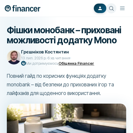
Фішки монобанк – приховані
можливості додатку Mono
Грєшніков Костянтин
13 лип. 2026 р.
6
хв читання
Ми дотримуємось
Обіцянка Financer
Повний гайд по корисних функціях додатку
monobank – від безпеки до прихованих ігор та
лайфхаків для щоденного використання.