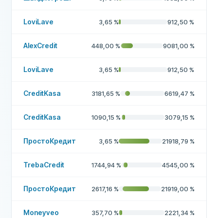
LoviLave
3,65
%
912,50
%
AlexCredit
448,00
%
9081,00
%
LoviLave
3,65
%
912,50
%
CreditKasa
3181,65
%
6619,47
%
CreditKasa
1090,15
%
3079,15
%
ПростоКредит
3,65
%
21918,79
%
TrebaCredit
1744,94
%
4545,00
%
ПростоКредит
2617,16
%
21919,00
%
Moneyveo
357,70
%
2221,34
%