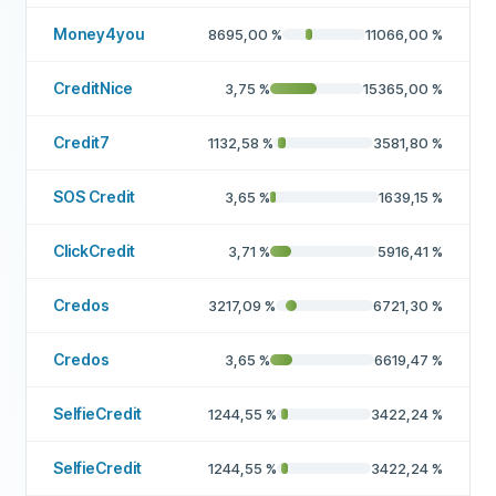
Money4you
8695,00
%
11066,00
%
CreditNice
3,75
%
15365,00
%
Credit7
1132,58
%
3581,80
%
SOS Credit
3,65
%
1639,15
%
ClickCredit
3,71
%
5916,41
%
Credos
3217,09
%
6721,30
%
Credos
3,65
%
6619,47
%
SelfieCredit
1244,55
%
3422,24
%
SelfieCredit
1244,55
%
3422,24
%