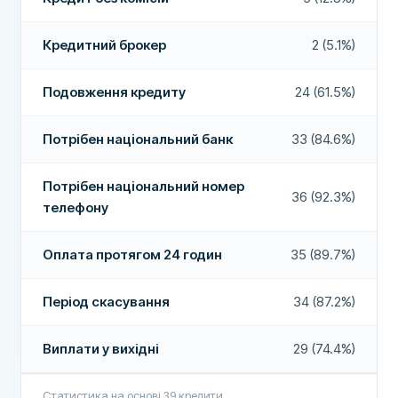
Приймають погану кредитну історію
Так
Кредитний брокер
2 (5.1%)
Виплати у вихідні
Так
Подовження кредиту
24 (61.5%)
Подовження кредиту
Ні
Дострокове погашення
Так
Потрібен національний банк
33 (84.6%)
Оплата протягом 24 годин
Так
Потрібен національний номер
36 (92.3%)
телефону
Кредитний брокер
Ні
Кредит без комісій
Ні
Оплата протягом 24 годин
35 (89.7%)
ДОДАТКОВІ ПОЛЯ
Період скасування
34 (87.2%)
Високий відсоток схвалення
Ні
Рекомендована компанія
Так
Виплати у вихідні
29 (74.4%)
Статистика на основі
39
кредити
Більше про цю компанію