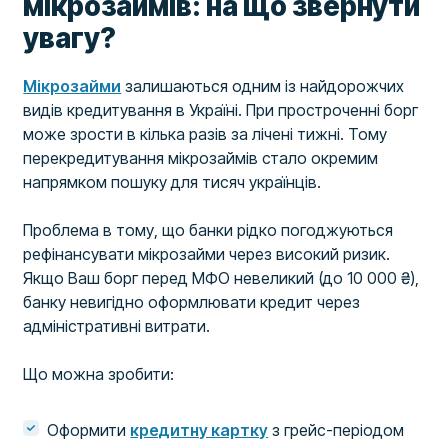
мікрозаймів: на що звернути
увагу?
Мікрозайми
залишаються одним із найдорожчих
видів кредитування в Україні. При простроченні борг
може зрости в кілька разів за лічені тижні. Тому
перекредитування мікрозаймів стало окремим
напрямком пошуку для тисяч українців.
Проблема в тому, що банки рідко погоджуються
рефінансувати мікрозайми через високий ризик.
Якщо Ваш борг перед МФО невеликий (до 10 000 ₴),
банку невигідно оформлювати кредит через
адміністративні витрати.
Що можна зробити:
Оформити
кредитну картку
з грейс-періодом