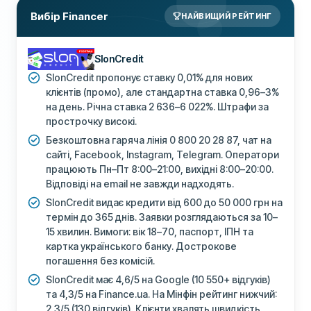
Вибір Financer
НАЙВИЩИЙ РЕЙТИНГ
SlonCredit
SlonCredit пропонує ставку 0,01% для нових
клієнтів (промо), але стандартна ставка 0,96–3%
на день. Річна ставка 2 636–6 022%. Штрафи за
прострочку високі.
Безкоштовна гаряча лінія 0 800 20 28 87, чат на
сайті, Facebook, Instagram, Telegram. Оператори
працюють Пн–Пт 8:00–21:00, вихідні 8:00–20:00.
Відповіді на email не завжди надходять.
SlonCredit видає кредити від 600 до 50 000 грн на
термін до 365 днів. Заявки розглядаються за 10–
15 хвилин. Вимоги: вік 18–70, паспорт, ІПН та
картка українського банку. Дострокове
погашення без комісій.
SlonCredit має 4,6/5 на Google (10 550+ відгуків)
та 4,3/5 на Finance.ua. На Мінфін рейтинг нижчий:
2,3/5 (130 відгуків). Клієнти хвалять швидкість