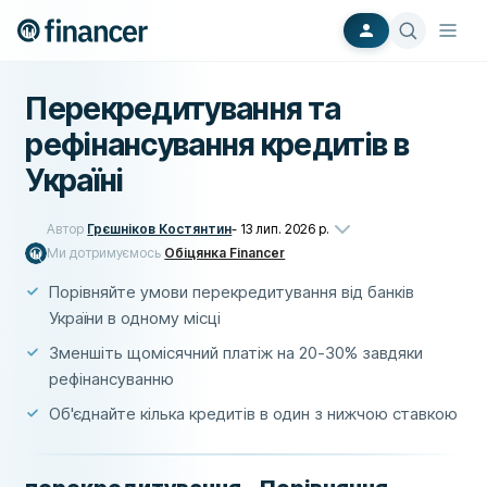
Перекредитування та
рефінансування кредитів в
Україні
Автор
Грєшніков Костянтин
-
13 лип. 2026 р.
Ми дотримуємось
Обіцянка Financer
Порівняйте умови перекредитування від банків
України в одному місці
Зменшіть щомісячний платіж на 20-30% завдяки
рефінансуванню
Об'єднайте кілька кредитів в один з нижчою ставкою