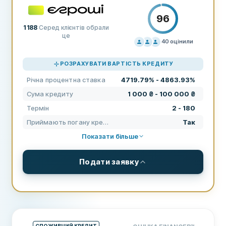
96
1 188
Серед клієнтів обрали
це
40
оцінили
ЦІНОУТВОРЕННЯ
100
РОЗРАХУВАТИ ВАРТІСТЬ КРЕДИТУ
ПІДТРИМКА
80
Річна процентна ставка
4719.79% - 4863.93%
УМОВИ
100
Сума кредиту
1 000 ₴ - 100 000 ₴
ДОСВІД
97
Термін
2 - 180
Приймають погану кредитну історію
Так
Показати більше
Подати заявку
УМОВИ ТА КОМІСІЇ
Сума кредиту
1 000 ₴ - 100 000 ₴
Термін
2 - 180