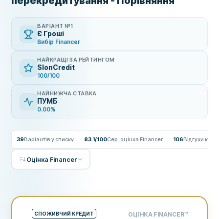
перекредитування - Порівняння
ВАРІАНТ №1
Є Гроші
Вибір Financer
НАЙКРАЩІ ЗА РЕЙТИНГОМ
SlonCredit
100/100
НАЙНИЖЧА СТАВКА
ПУМБ
0.00%
39
Варіантів у списку
83.1/100
Сер. оцінка Financer
106
Відгуки кори
Оцінка Financer
СПОЖИВЧИЙ КРЕДИТ
ОЦІНКА FINANCER
™