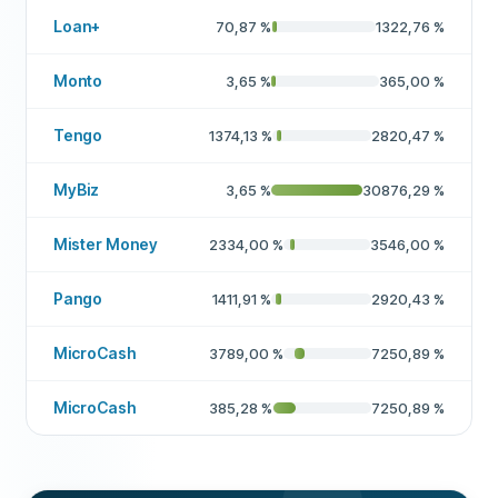
Loan+
70,87
%
1322,76
%
Monto
3,65
%
365,00
%
Tengo
1374,13
%
2820,47
%
MyBiz
3,65
%
30876,29
%
Mister Money
2334,00
%
3546,00
%
Pango
1411,91
%
2920,43
%
MicroCash
3789,00
%
7250,89
%
MicroCash
385,28
%
7250,89
%