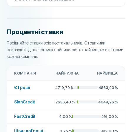
Процентні ставки
Порівняйте ставки всіх постачальників. Стовпчики
показують діапазон між найнижчою та найвищою ставками
кожної компанії.
КОМПАНІЯ
НАЙНИЖЧА
НАЙВИЩА
Є Гроші
4719,79
%
4863,93
%
SlonCredit
2636,40
%
4049,26
%
FastCredit
4,00
%
916,00
%
ШвидкоГроші
3,75
%
1982,00
%