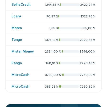
SelfieCredit
1244,55
%
3422,24
%
Loan+
70,87
%
1322,76
%
Monto
3,65
%
365,00
%
Tengo
1374,13
%
2820,47
%
Mister Money
2334,00
%
3546,00
%
Pango
1411,91
%
2920,43
%
MicroCash
3789,00
%
7250,89
%
MicroCash
385,28
%
7250,89
%