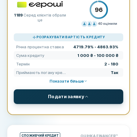
96
1 189
Серед клієнтів обрали
це
40
оцінили
ЦІНОУТВОРЕННЯ
100
РОЗРАХУВАТИ ВАРТІСТЬ КРЕДИТУ
ПІДТРИМКА
80
Річна процентна ставка
4719.79% - 4863.93%
УМОВИ
100
Сума кредиту
1 000 ₴ - 100 000 ₴
ДОСВІД
97
Термін
2 - 180
Приймають погану кредитну історію
Так
Показати більше
Подати заявку
УМОВИ ТА КОМІСІЇ
Сума кредиту
1 000 ₴ - 100 000 ₴
Термін
2 - 180
СПОЖИВЧИЙ КРЕДИТ
ОЦІНКА FINANCER
™