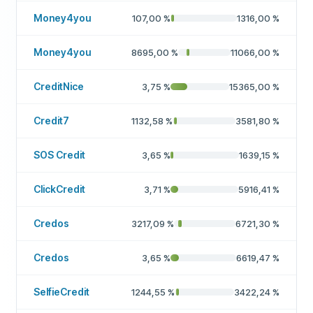
Money4you
107,00
%
1316,00
%
Money4you
8695,00
%
11066,00
%
CreditNice
3,75
%
15365,00
%
Credit7
1132,58
%
3581,80
%
SOS Credit
3,65
%
1639,15
%
ClickCredit
3,71
%
5916,41
%
Credos
3217,09
%
6721,30
%
Credos
3,65
%
6619,47
%
SelfieCredit
1244,55
%
3422,24
%