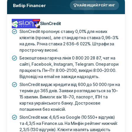
Вибір Financer
НАЙВИЩИЙ РЕЙТИНГ
SlonCredit
SlonCredit пропонує ставку 0,01% для нових
клієнтів (промо), але стандартна ставка 0,96–3%
на день. Річна ставка 2 636–6 022%. Штрафи за
прострочку високі.
Безкоштовна гаряча лінія 0 800 20 28 87, чат на
сайті, Facebook, Instagram, Telegram. Оператори
працюють Пн–Пт 8:00–21:00, вихідні 8:00–20:00.
Відповіді на email не завжди надходять.
SlonCredit видає кредити від 600 до 50 000 грн на
термін до 365 днів. Заявки розглядаються за 10–
15 хвилин. Вимоги: вік 18–70, паспорт, ІПН та
картка українського банку. Дострокове
погашення без комісій.
SlonCredit має 4,6/5 на Google (10 550+ відгуків)
та 4,3/5 на Finance.ua. На Мінфін рейтинг нижчий:
2,3/5 (130 відгуків). Клієнти хвалять швидкість