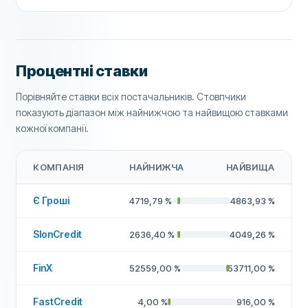
Процентні ставки
Порівняйте ставки всіх постачальників. Стовпчики
показують діапазон між найнижчою та найвищою ставками
кожної компанії.
КОМПАНІЯ
НАЙНИЖЧА
НАЙВИЩА
Є Гроші
4719,79
%
4863,93
%
SlonCredit
2636,40
%
4049,26
%
FinX
52559,00
%
53711,00
%
FastCredit
4,00
%
916,00
%