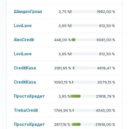
ШвидкоГроші
3,75
%
1982,00
%
LoviLave
3,65
%
912,50
%
AlexCredit
448,00
%
9081,00
%
LoviLave
3,65
%
912,50
%
CreditKasa
3181,65
%
6619,47
%
CreditKasa
1090,15
%
3079,15
%
ПростоКредит
3,65
%
21918,79
%
TrebaCredit
1744,94
%
4545,00
%
ПростоКредит
2617,16
%
21919,00
%