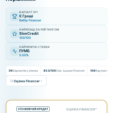
ВАРІАНТ №1
Є Гроші
Вибір Financer
НАЙКРАЩІ ЗА РЕЙТИНГОМ
SlonCredit
100/100
НАЙНИЖЧА СТАВКА
ПУМБ
0.00%
39
Варіантів у списку
83.5/100
Сер. оцінка Financer
106
Відгуки кор
Оцінка Financer
СПОЖИВЧИЙ КРЕДИТ
ОЦІНКА FINANCER
™