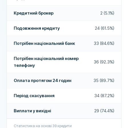
Більше про цю компанію
Приймають погану кредитну історію
Так
Кредитний брокер
2 (5.1%)
Виплати у вихідні
Так
Подовження кредиту
24 (61.5%)
Подовження кредиту
Ні
Дострокове погашення
Так
Потрібен національний банк
33 (84.6%)
Оплата протягом 24 годин
Так
Потрібен національний номер
36 (92.3%)
телефону
Кредитний брокер
Так
Кредит без комісій
Ні
Оплата протягом 24 годин
35 (89.7%)
ДОДАТКОВІ ПОЛЯ
Період скасування
34 (87.2%)
Високий відсоток схвалення
Так
Рекомендована компанія
Так
Виплати у вихідні
29 (74.4%)
Статистика на основі
39
кредити
Більше про цю компанію