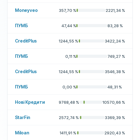
Moneyveo
357,70
%
2221,34
%
ПУМБ
47,44
%
83,28
%
CreditPlus
1244,55
%
3422,24
%
ПУМБ
0,11
%
749,27
%
CreditPlus
1244,55
%
3546,38
%
ПУМБ
0,00
%
48,31
%
Нові Кредити
9768,48
%
10570,66
%
StarFin
2572,74
%
3369,39
%
Miloan
1411,91
%
2920,43
%