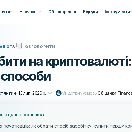
вняти
Навчання
Обговорення
Відгуки
Інструменти
АЛЮТА
ОБГОВОРИТИ
бити на криптовалюті:
 способи
стянтин
-
13 лип. 2026 р.
Ми дотримуємось
Обіцянка Financ
СЬ З ЦЬОГО ПОСІБНИКА
я початківців: як обрати спосіб заробітку, купити першу к