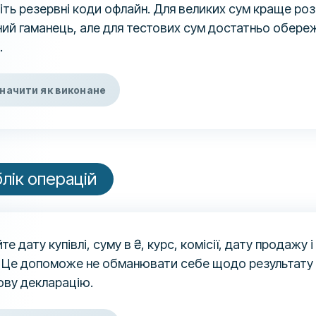
ть резервні коди офлайн. Для великих сум краще роз
ий гаманець, але для тестових сум достатньо обереж
.
начити як виконане
лік операцій
те дату купівлі, суму в ₴, курс, комісії, дату продажу 
. Це допоможе не обманювати себе щодо результату 
ову декларацію.