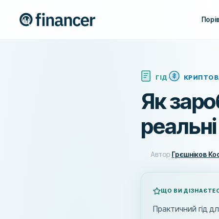
Порі
ГІД
КРИПТОВ
Як заро
реальні
Автор
Грєшніков Ко
ЩО ВИ ДІЗНАЄТЕ
Практичний гід дл