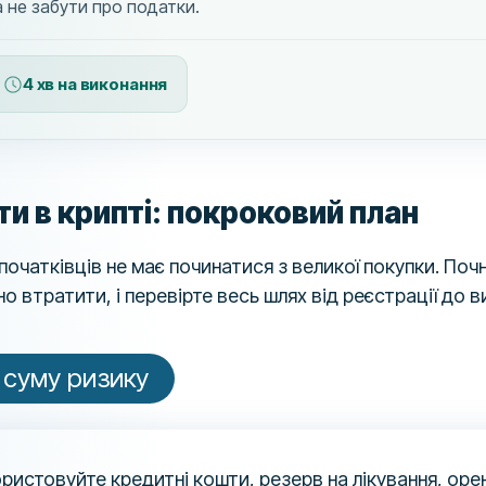
а не забути про податки.
4 хв на виконання
ти в крипті: покроковий план
очатківців не має починатися з великої покупки. Почн
но втратити, і перевірте весь шлях від реєстрації до 
 суму ризику
ристовуйте кредитні кошти, резерв на лікування, оре