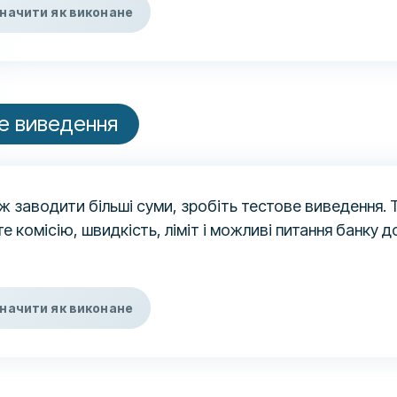
начити як виконане
е виведення
ж заводити більші суми, зробіть тестове виведення. 
е комісію, швидкість, ліміт і можливі питання банку 
начити як виконане