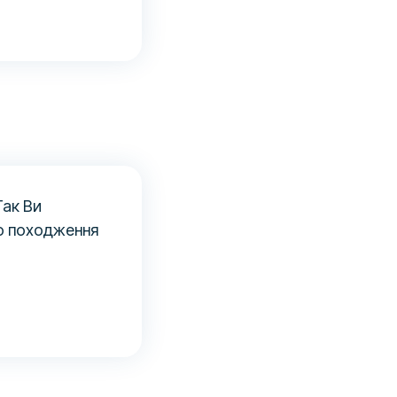
Так Ви
до походження