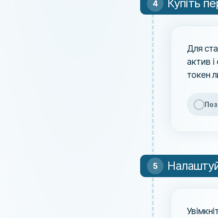
Купіть п
Для ста
актив і
токен л
Поз
Налаштуй
Увімкні