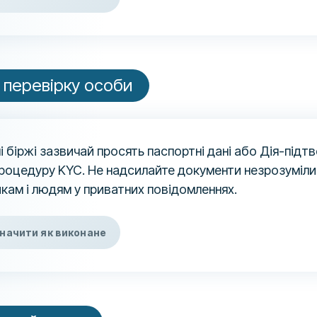
 перевірку особи
і біржі зазвичай просять паспортні дані або Дія-під
роцедуру KYC. Не надсилайте документи незрозуміли
кам і людям у приватних повідомленнях.
начити як виконане