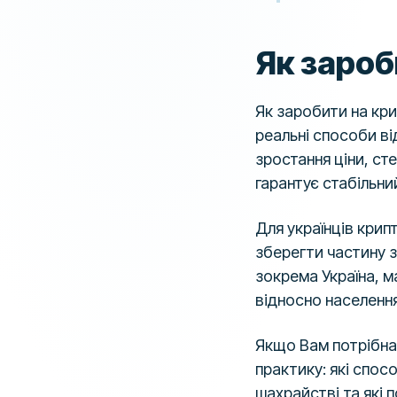
Як зароб
Як заробити на кри
реальні способи в
зростання ціни, ст
гарантує стабільни
Для українців крип
зберегти частину з
зокрема Україна, м
відносно населення
Якщо Вам потрібна
практику: які спосо
шахрайстві та які 