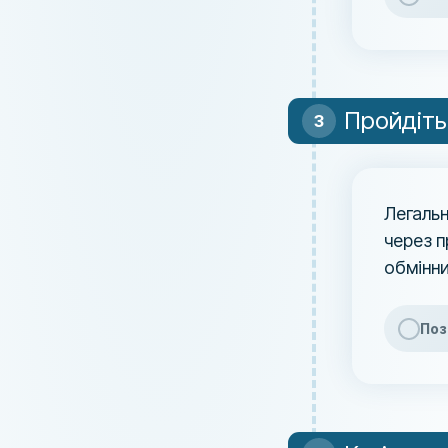
Пройдіть
Легальн
через п
обмінни
Поз