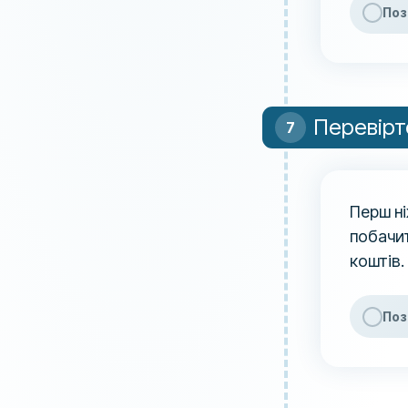
Поз
Перевірт
Перш ні
побачит
коштів.
Поз