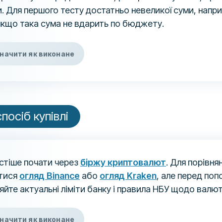
. Для першого тесту достатньо невеликої суми, напр
якщо така сума не вдарить по бюджету.
начити як виконане
посіб купівлі
стіше почати через
біржу криптовалют
. Для порівн
тися
огляд Binance
або
огляд Kraken
, але перед по
яйте актуальні ліміти банку і правила НБУ щодо валю
начити як виконане