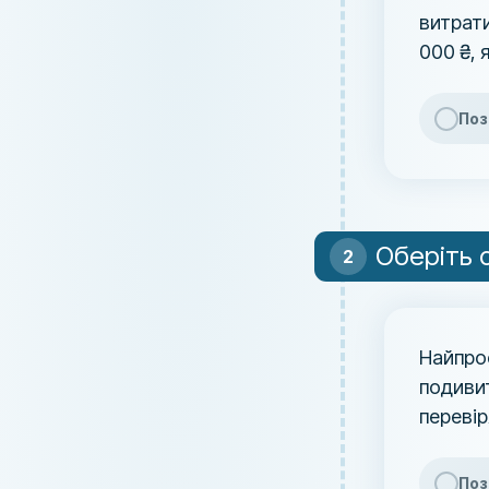
витрати
000 ₴, 
Поз
Оберіть с
Найпро
подиви
перевір
Поз