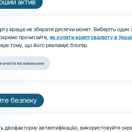
ерший актив
рту краще не збирати десятки монет. Виберіть один 
 окремо прочитайте,
як купити криптовалюту в Украї
ише тому, що його рекламує блогер.
начити як виконане
те безпеку
ть двофакторну автентифікацію, використовуйте окре