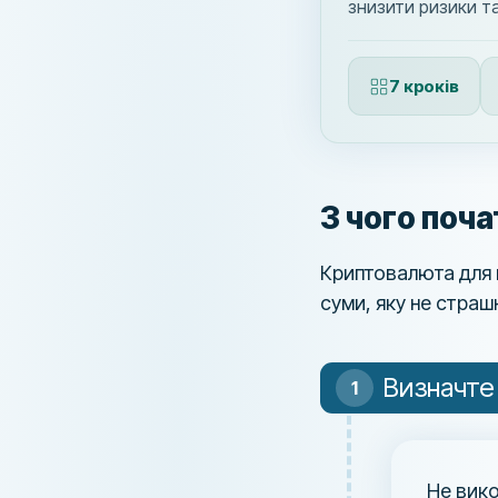
знизити ризики т
7 кроків
З чого поча
Криптовалюта для п
суми, яку не страш
Визначте
Не вико