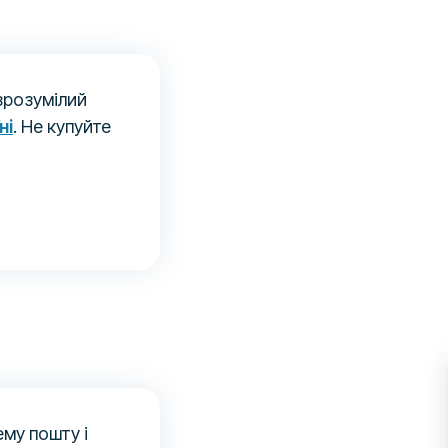
зрозумілий
ні
. Не купуйте
му пошту і