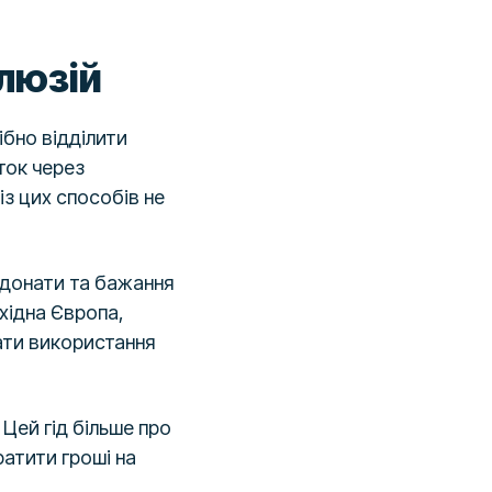
ілюзій
ібно відділити
ток через
із цих способів не
, донати та бажання
Східна Європа,
вати використання
. Цей гід більше про
ратити гроші на