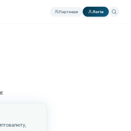
Партнери
Логін
er
риптовалюту,