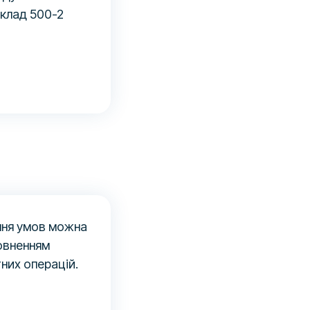
иклад 500-2
яння умов можна
повненням
тних операцій.