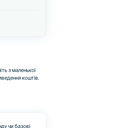
іть з маленької
виведення коштів.
нду чи базові