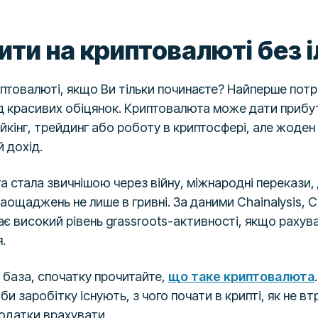
ити на криптовалюті без 
птовалюті, якщо Ви тільки починаєте? Найперше потр
ід красивих обіцянок. Криптовалюта може дати прибу
ейкінг, трейдинг або роботу в криптосфері, але жоден 
й дохід.
та стала звичнішою через війну, міжнародні перекази
аощаджень не лише в гривні. За даними Chainalysis, 
ає високий рівень grassroots-активності, якщо раху
.
 база, спочатку прочитайте,
що таке криптовалюта
би заробітку існують, з чого почати в крипті, як не вт
податки врахувати.