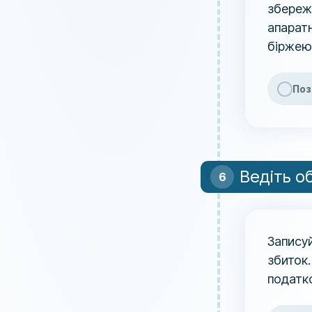
збережі
апаратн
біржею
Поз
Ведіть об
Записуй
збиток
податк