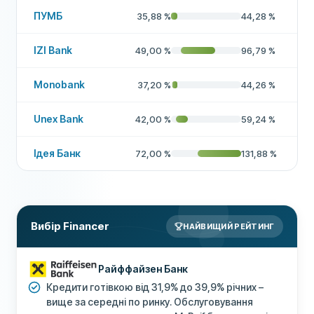
ПУМБ
35,88
%
44,28
%
Страхування оренди авто
Ні
IZI Bank
49,00
%
96,79
%
Захист мобільного телефону
Ні
Лаунж для подорожуючих
Ні
Monobank
37,20
%
44,26
%
Інші
1,5% кешбек на всі* розрахункові
Unex Bank
42,00
%
59,24
%
переваги
операції від 1 грн
ДОДАТКОВІ ПОЛЯ
Ідея Банк
72,00
%
131,88
%
Рекомендована компанія
Так
Більше про цю компанію
Вибір Financer
НАЙВИЩИЙ РЕЙТИНГ
Райффайзен Банк
Кредити готівкою від 31,9% до 39,9% річних –
вище за середні по ринку. Обслуговування