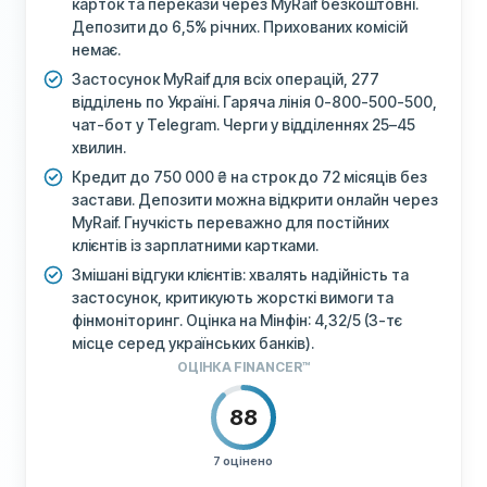
карток та перекази через MyRaif безкоштовні.
Депозити до 6,5% річних. Прихованих комісій
немає.
Застосунок MyRaif для всіх операцій, 277
відділень по Україні. Гаряча лінія 0-800-500-500,
чат-бот у Telegram. Черги у відділеннях 25–45
хвилин.
Кредит до 750 000 ₴ на строк до 72 місяців без
застави. Депозити можна відкрити онлайн через
MyRaif. Гнучкість переважно для постійних
клієнтів із зарплатними картками.
Змішані відгуки клієнтів: хвалять надійність та
застосунок, критикують жорсткі вимоги та
фінмоніторинг. Оцінка на Мінфін: 4,32/5 (3-тє
місце серед українських банків).
ОЦІНКА FINANCER™
88
7 оцінено
ЦІНОУТВОРЕННЯ
80