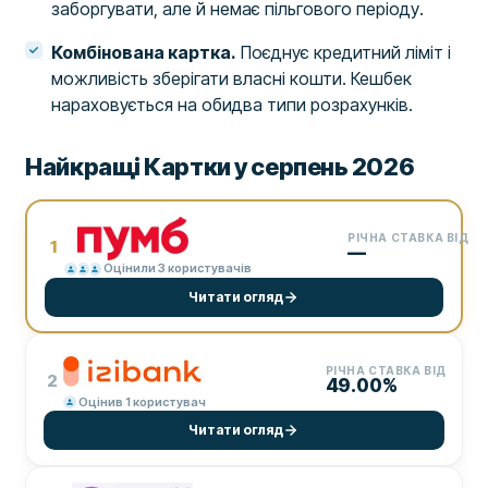
заборгувати, але й немає пільгового періоду.
Комбінована картка.
Поєднує кредитний ліміт і
можливість зберігати власні кошти. Кешбек
нараховується на обидва типи розрахунків.
Найкращі Картки у серпень 2026
РІЧНА СТАВКА ВІД
1
—
Оцінили 3 користувачів
Читати огляд
РІЧНА СТАВКА ВІД
2
49.00%
Оцінив 1 користувач
Читати огляд