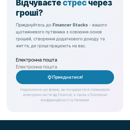
Відчуваєте
стрес
через
гроші?
Приєднуйтесь до
Financer Stacks
- вашого
щотижневого путівника з освоєння основ
грошей, створення додаткового доходу та
життя, де гроші працюють на вас.
Електронна пошта
Приєднатися!
Надсилаючи цю форму, ви погоджуєтеся отримувати
електронні листи від Financer, а також з Політикою
конфіденційності та Умовами