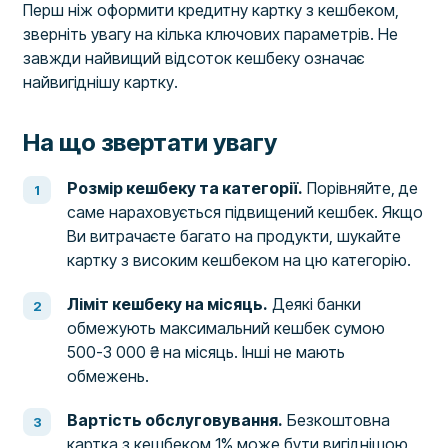
Перш ніж оформити кредитну картку з кешбеком,
зверніть увагу на кілька ключових параметрів. Не
завжди найвищий відсоток кешбеку означає
найвигіднішу картку.
На що звертати увагу
Розмір кешбеку та категорії.
Порівняйте, де
саме нараховується підвищений кешбек. Якщо
Ви витрачаєте багато на продукти, шукайте
картку з високим кешбеком на цю категорію.
Ліміт кешбеку на місяць.
Деякі банки
обмежують максимальний кешбек сумою
500-3 000 ₴ на місяць. Інші не мають
обмежень.
Вартість обслуговування.
Безкоштовна
картка з кешбеком 1% може бути вигіднішою