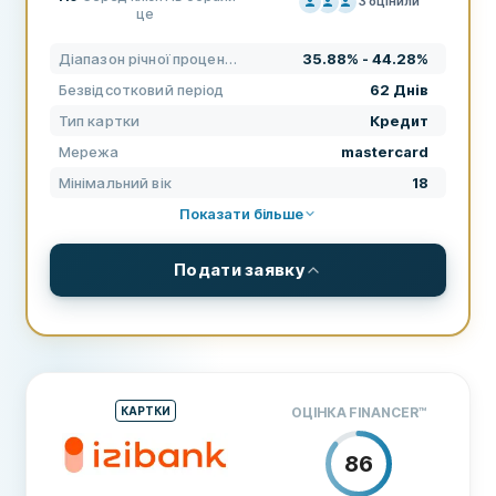
3
оцінили
це
ЦІНОУТВОРЕННЯ
80
Діапазон річної процентної ставки
35.88% - 44.28%
ПІДТРИМКА
100
Безвідсотковий період
62 Днів
УМОВИ
80
Тип картки
Кредит
ДОСВІД
20
Мережа
mastercard
Мінімальний вік
18
Показати більше
Подати заявку
ДЕТАЛІ
Тип картки
Кредит
Мережа
mastercard
КАРТКИ
ОЦІНКА FINANCER
™
Банк-емітент
Банк Пумб
86
Особистий
Так