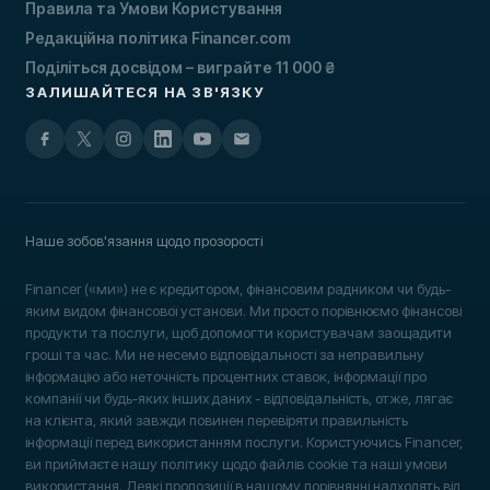
Правила та Умови Користування
Редакційна політика Financer.com
Поділіться досвідом – виграйте 11 000 ₴
ЗАЛИШАЙТЕСЯ НА ЗВ'ЯЗКУ
Наше зобов'язання щодо прозорості
Financer («ми») не є кредитором, фінансовим радником чи будь-
яким видом фінансової установи. Ми просто порівнюємо фінансові
продукти та послуги, щоб допомогти користувачам заощадити
гроші та час. Ми не несемо відповідальності за неправильну
інформацію або неточність процентних ставок, інформації про
компанії чи будь-яких інших даних - відповідальність, отже, лягає
на клієнта, який завжди повинен перевіряти правильність
інформації перед використанням послуги. Користуючись Financer,
ви приймаєте нашу політику щодо файлів cookie та наші умови
використання. Деякі пропозиції в нашому порівнянні надходять від