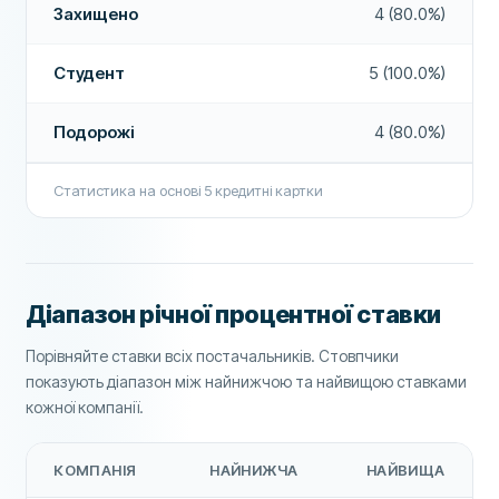
Захищено
4 (80.0%)
Туристичне страхування
Ні
Річні платежі
Немає
Страхування оренди авто
Ні
Студент
5 (100.0%)
Кредитний ліміт
100000
Захист мобільного телефону
Ні
ВИМОГИ
Подорожі
4 (80.0%)
Мінімальний вік
21
Лаунж для подорожуючих
Ні
Статистика на основі
5
кредитні картки
Приймають без кредитної історії
Ні
ДОДАТКОВІ ПОЛЯ
Рекомендована компанія
Так
БОНУСИ, ВИНАГОРОДИ ТА ФУНКЦІЇ
Вітальний бонус кешбек
Ні
Більше про цю компанію
Діапазон річної процентної ставки
Вітальний бонус балами
Ні
Порівняйте ставки всіх постачальників. Стовпчики
Вітальний бонус
Ні
показують діапазон між найнижчою та найвищою ставками
кожної компанії.
Захист покупок
Ні
Розширена гарантія
Ні
КОМПАНІЯ
НАЙНИЖЧА
НАЙВИЩА
Туристичне страхування
Ні