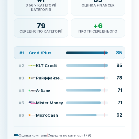
З 56 У КАТЕГОРІЇ
ОЦІНКА FINANCER
КАТЕГОРІЯ
79
+
6
СЕРЕДНЄ ПО КАТЕГОРІЇ
ПРОТИ СЕРЕДНЬОГО
85
#
1
CreditPlus
85
#
2
KLT Credit
78
#
3
Райффайзен Банк
71
#
4
А-банк
71
#
5
Mister Money
62
#
6
MicroCash
Оцінка компанії
Середнє по категорії
(
79
)