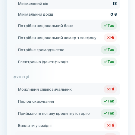
Мінімальний вік
18
Мінімальний дохід
0 ₴
Потрібен національний банк
Так
Потрібен національний номер телефону
Ні
Потрібне громадянство
Так
Електронна ідентифікація
Так
ФУНКЦІЇ
Можливий співпозичальник
Ні
Період скасування
Так
Приймають погану кредитну історію
Так
Виплати у вихідні
Ні