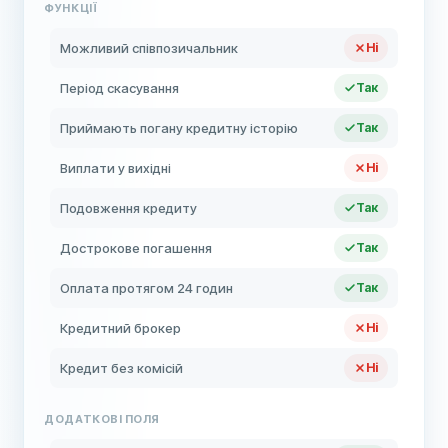
ФУНКЦІЇ
Можливий співпозичальник
Ні
Період скасування
Так
Приймають погану кредитну історію
Так
Виплати у вихідні
Ні
Подовження кредиту
Так
Дострокове погашення
Так
Оплата протягом 24 годин
Так
Кредитний брокер
Ні
Кредит без комісій
Ні
ДОДАТКОВІ ПОЛЯ