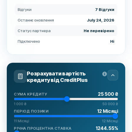
Відгуки
7 Відгуки
Останнє оновлення
July 24, 2026
Статус партнера
Не перевірено
Підключено
Ні
Розрахувати вартість
кредиту від
CreditPlus
25 500 ₴
СУМА КРЕДИТУ
1 000 ₴
50 000 ₴
12
Місяці
ПЕРІОД ПОЗИКИ
11
Місяці
12
Місяці
1244.55
%
РІЧНА ПРОЦЕНТНА СТАВКА