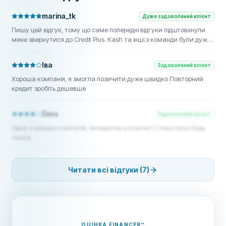
marina_tk
Дуже задоволений клієнт
Пишу цей відгук, тому що саме попередні відгуки підштовхнули
мене звернутися до Credit Plus. Kash та інші з команди були дуже
уважними, зовсім не нав'язливими і чудово підтримували
зв'язок. Я скористалася Credit Plus для автофінансування, але
Іва
Задоволений клієнт
вони ще й допомогли мені підібрати авто. Це зняло стрес з усього
процесу, і я однозначно рекомендую цю команду всім, хто шукає
Хороша компанія, я змогла позичити дуже швидко Повторний
автокредит або нове авто.
кредит зробіть дешевше
Dims
Задоволений клієнт
Одна з кращих компаній, безвідмовна майже Ставки вниз будь
ласка
Читати всі відгуки (7)
ОЦІНКА FINANCER
™