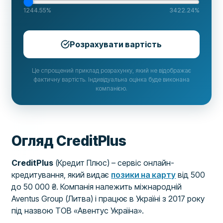
1244.55
%
3422.24
%
Розрахувати вартість
Це спрощений приклад розрахунку, який не відображає
фактичну вартість. Індивідуальна оцінка буде виконана
компанією.
Огляд CreditPlus
CreditPlus
(Кредит Плюс) – сервіс онлайн-
кредитування, який видає
позики на карту
від 500
до 50 000 ₴. Компанія належить міжнародній
Aventus Group (Литва) і працює в Україні з 2017 року
під назвою ТОВ «Авентус Україна».