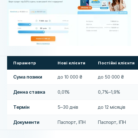
Параметр
Нові клієнти
Постійні клієнти
Сума позики
до 10 000 ₴
до 50 000 ₴
Денна ставка
0,01%
0,7%–1,9%
Термін
5–30 днів
до 12 місяців
Документи
Паспорт, ІПН
Паспорт, ІПН