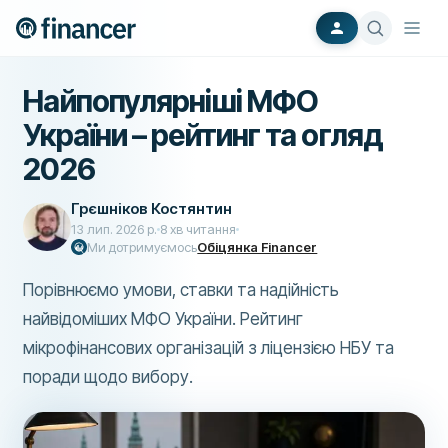
Найпопулярніші МФО
України – рейтинг та огляд
2026
Грєшніков Костянтин
13 лип. 2026 р.
8
хв читання
Ми дотримуємось
Обіцянка Financer
Порівнюємо умови, ставки та надійність
найвідоміших МФО України. Рейтинг
мікрофінансових організацій з ліцензією НБУ та
поради щодо вибору.