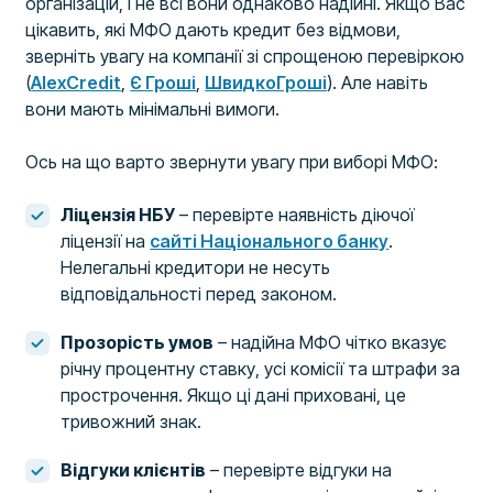
організацій, і не всі вони однаково надійні. Якщо Вас
цікавить, які МФО дають кредит без відмови,
зверніть увагу на компанії зі спрощеною перевіркою
(
AlexCredit
,
Є Гроші
,
ШвидкоГроші
). Але навіть
вони мають мінімальні вимоги.
Ось на що варто звернути увагу при виборі МФО:
Ліцензія НБУ
– перевірте наявність діючої
ліцензії на
сайті Національного банку
.
Нелегальні кредитори не несуть
відповідальності перед законом.
Прозорість умов
– надійна МФО чітко вказує
річну процентну ставку, усі комісії та штрафи за
прострочення. Якщо ці дані приховані, це
тривожний знак.
Відгуки клієнтів
– перевірте відгуки на