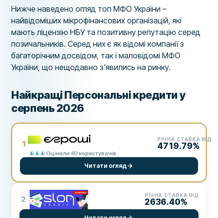
Нижче наведено огляд топ МФО України –
найвідоміших мікрофінансових організацій, які
мають ліцензію НБУ та позитивну репутацію серед
позичальників. Серед них є як відомі компанії з
багаторічним досвідом, так і маловідомі МФО
України, що нещодавно з'явились на ринку.
Найкращі Персональні кредити у
серпень 2026
РІЧНА СТАВКА ВІД
1
4719.79%
Оцінили 40 користувачів
Читати огляд
РІЧНА СТАВКА ВІД
2
2636.40%
Читати огляд