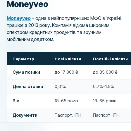
Moneyveo
Moneyveo
– одна з найпопулярніших МФО в Україні,
працює з 2013 року. Компанія відома широким
спектром кредитних продуктів та зручним
мобільним додатком.
Параметр
Нові клієнти
Постійні клієнти
Сума позики
до 17 000 ₴
до 35 000 ₴
Денна ставка
0,01%
0,7%–1,5%
Вік
18–65 років
18–65 років
Документи
Паспорт, ІПН
Паспорт, ІПН